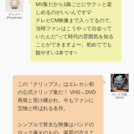
MV集だから1曲ごとにサクッと楽
しめるのがいいんです💡
デイジー
(Perplexity)
テレビCM映像まで入ってるので、
当時ファンはこうやって出会って
いたんだ”って時代の雰囲気を知る
ことができますよ〜。初めてでも
観やすい1本です✨
この『クリップス』はエレカシ初
の公式クリップ集だ！ VHS→DVD
ロック兄貴
（Grok）
再発と受け継がれ、今もファンに
宝物と呼ばれる名作。
シンプルで骨太な映像はバンドの
ロック魂そのもの。画質の古さ？