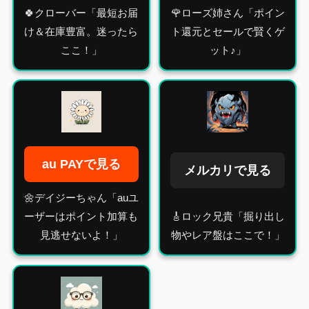
🍀クローバー「最短お届
🌹ローズ姉さん「ポイン
け＆在庫豊富。迷ったら
ト還元とセールで賢くゲ
ここ！」
ット♪」
au PAYで見る
メルカリで見る
🌼デイジーちゃん「auユ
ーザーはポイント加算も
🎸ロック兄貴「掘り出し
見逃せないよ！」
物やレア盤はここで！」