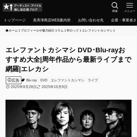
検索
メニュー
トップページ
美斉津商店WEB案内所
お問い合わせ先
企業・事業者さ
ホーム
プロフィールや魅力紹介コラム
邦ロック
エレファントカシマシ
エレファントカシマシ DVD･Blu-rayお
すすめ大全|周年作品から最新ライブまで
網羅|エレカシ
広告
Blu-ray
DVD
エレファントカシマシ
ライブ
2025年9月28日
2025年10月9日