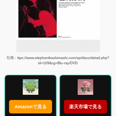
引用：ttps://www.elephantkashimashi.com/sp/disco/detail.php?
id=109&cg=Blu-ray/DVD
楽天市場で見る
Amazonで見る