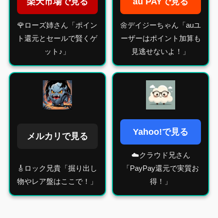
楽天市場で見る
au PAYで見る
🌹ローズ姉さん「ポイン
🌼デイジーちゃん「auユ
ト還元とセールで賢くゲ
ーザーはポイント加算も
ット♪」
見逃せないよ！」
Yahoo!で見る
メルカリで見る
☁️クラウド兄さん
🎸ロック兄貴「掘り出し
「PayPay還元で実質お
物やレア盤はここで！」
得！」