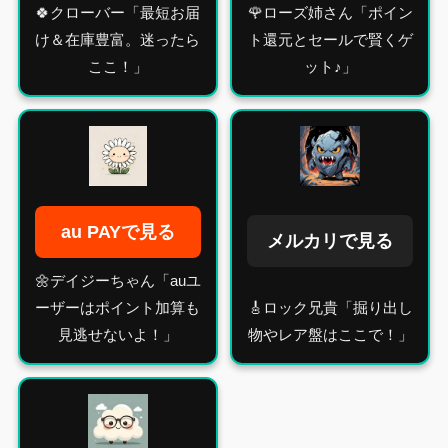
🍀クローバー「最短お届
🌹ローズ姉さん「ポイン
け＆在庫豊富。迷ったら
ト還元とセールで賢くゲ
ここ！」
ット♪」
au PAYで見る
メルカリで見る
🌼デイジーちゃん「auユ
ーザーはポイント加算も
🎸ロック兄貴「掘り出し
見逃せないよ！」
物やレア盤はここで！」