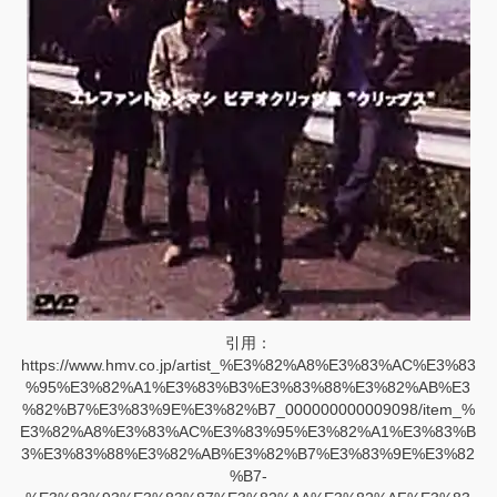
引用：
https://www.hmv.co.jp/artist_%E3%82%A8%E3%83%AC%E3%83
%95%E3%82%A1%E3%83%B3%E3%83%88%E3%82%AB%E3
%82%B7%E3%83%9E%E3%82%B7_000000000009098/item_%
E3%82%A8%E3%83%AC%E3%83%95%E3%82%A1%E3%83%B
3%E3%83%88%E3%82%AB%E3%82%B7%E3%83%9E%E3%82
%B7-