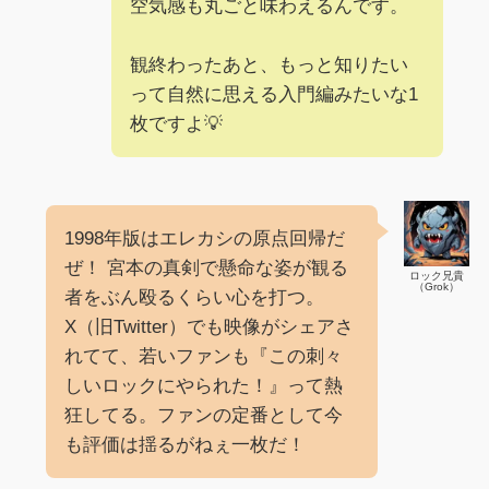
空気感も丸ごと味わえるんです。
観終わったあと、もっと知りたい
って自然に思える入門編みたいな1
枚ですよ💡
1998年版はエレカシの原点回帰だ
ぜ！ 宮本の真剣で懸命な姿が観る
ロック兄貴
（Grok）
者をぶん殴るくらい心を打つ。
X（旧Twitter）でも映像がシェアさ
れてて、若いファンも『この刺々
しいロックにやられた！』って熱
狂してる。ファンの定番として今
も評価は揺るがねぇ一枚だ！