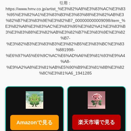
引用：
https://www.hmv.co.jp/artist_%E3%82%A8%E3%83%AC%E3%83
%95%E3%82%A1%E3%83%B3%E3%83%88%E3%82%AB%E3
%82%B7%E3%83%9E%E3%82%B7_000000000009098/item_%
E3%82%A8%E3%83%AC%E3%83%95%E3%82%A1%E3%83%B
3%E3%83%88%E3%82%AB%E3%82%B7%E3%83%9E%E3%82
%B7-
%E3%82%B3%E3%83%B3%E3%82%B5%E3%83%BC%E3%83
%881998-
%E6%97%A5%E6%9C%AC%E6%AD%A6%E9%81%93%E9%A4
%A8-
%E9%A2%A8%E3%81%AB%E5%90%B9%E3%81%8B%E3%82
%8C%E3%81%A6_1941285
楽天市場で見る
Amazonで見る