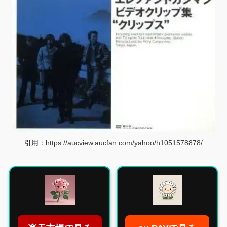
引用：https://aucview.aucfan.com/yahoo/h1051578878/