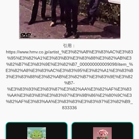
引用：
https://www.hmv.co.jp/artist_%E3%82%A8%E3%83%AC%E3%83
%95%E3%82%A1%E3%83%B3%E3%83%88%E3%82%AB%E3
%82%B7%E3%83%9E%E3%82%B7_000000000009098/item_%
E3%82%A8%E3%83%AC%E3%83%95%E3%82%A1%E3%83%B
3%E3%83%88%E3%82%AB%E3%82%B7%E3%83%9E%E3%82
%B7-
%E3%83%93%E3%83%87%E3%82%AA%E3%82%AF%E3%83
%AA%E3%83%83%E3%83%97%E9%9B%86%E2%80%9C%E3
%82%AF%E3%83%AA%E3%83%83%E3%83%97%E3%82%B9_
833336