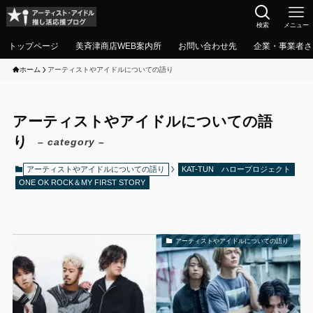
検索
メニュー
トップページ
美斉津商店WEB案内所
お問い合わせ先
企業・事業者さ
ホーム
アーティストやアイドルについての語り
アーティストやアイドルについての語
り
– category –
アーティストやアイドルについての語り
KAT-TUN
ハロープロジェクト
ONE OK ROCK＆MY FIRST STORY
アーティストやアイドルについての語り