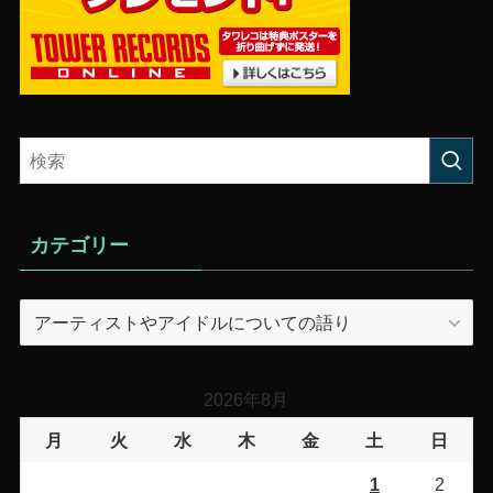
カテゴリー
カ
テ
ゴ
リ
2026年8月
ー
月
火
水
木
金
土
日
1
2