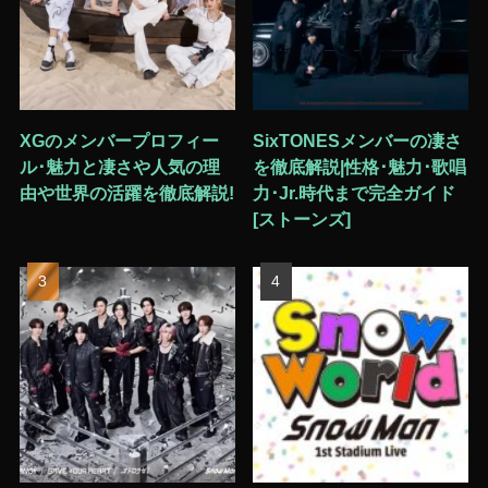
XGのメンバープロフィー
SixTONESメンバーの凄さ
ル･魅力と凄さや人気の理
を徹底解説|性格･魅力･歌唱
由や世界の活躍を徹底解説!
力･Jr.時代まで完全ガイド
[ストーンズ]