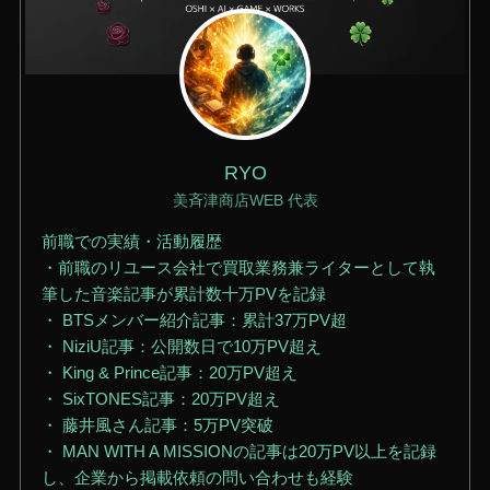
RYO
美斉津商店WEB 代表
前職での実績・活動履歴
・前職のリユース会社で買取業務兼ライターとして執
筆した音楽記事が累計数十万PVを記録
・ BTSメンバー紹介記事：累計37万PV超
・ NiziU記事：公開数日で10万PV超え
・ King & Prince記事：20万PV超え
・ SixTONES記事：20万PV超え
・ 藤井風さん記事：5万PV突破
・ MAN WITH A MISSIONの記事は20万PV以上を記録
し、企業から掲載依頼の問い合わせも経験