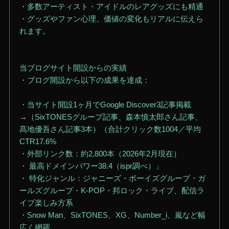
・多数アーティスト・アイドルのレアグッズにも精通
・グッズやファン心理、価値の変化もリアルに伝えら
れます。
当ブログサイト開設からの実績
・ブログ開設から以下の成果を達成：
・当サイト開設1ヶ月でGoogle Discover3記事掲載
→（SixTONESグループ記事、森本慎太郎さん記事、
髙地優吾さん記事3本）（合計クリック数1004／平均
CTR17.6%
・外部リンク数：約2,800本（2026年2月現在）
・ 最高ドメインパワー38.4（ispr調べ）」
・ 特化ジャンル：ジャニーズ・ボーイズグループ・ガ
ールズグループ・K-POP・邦ロック・ライブ、配信ラ
イブ楽しみ方系
・Snow Man、SixTONES、XG、Number_i、嵐など幅
広く網羅