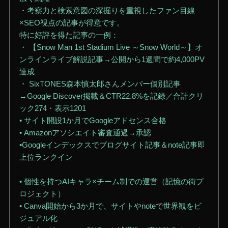
・考察力と検索意図の深掘りを重視したファン目線
×SEO視点の記事が得意です。
特に好評を得た記事の一例：
・ 【Snow Man 1st Stadium Live ～Snow World～】オ
ンラインライブ解説記事→公開から1週間で約4,000PV
達成
・ SixTONES森本慎太郎さんメンバー個別記事
→Google Discover掲載＆CTR22.8%を記録／合計クリ
ック274・表示1201
• サイト開設1か月でGoogleアドセンス合格
• Amazonアソシエイト審査通過→承認
•Googleインデックスでブログサイト記事＆note記事即
上位ランクイン
• 個性を持つAIキャラ×チーム制での運営（記憶の街プ
ロジェクト）
• Canva開始から3か月で、サイトやnoteで世界観をビ
ジュアル化