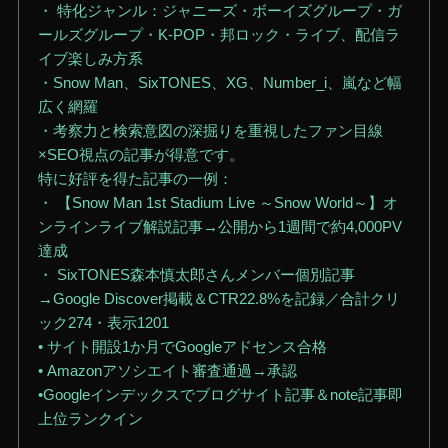
・ 特化ジャンル：ジャニーズ・ボーイズグループ・ガ
ールズグループ・K-POP・邦ロック・ライブ、配信ラ
イブ楽しみ方系
・Snow Man、SixTONES、XG、Number_i、嵐など幅
広く網羅
・考察力と検索意図の深掘りを重視したファン目線
×SEO視点の記事が得意です。
特に好評を得た記事の一例：
・ 【Snow Man 1st Stadium Live ～Snow World～】オ
ンラインライブ解説記事→公開から1週間で約4,000PV
達成
・ SixTONES森本慎太郎さんメンバー個別記事
→Google Discover掲載＆CTR22.8%を記録／合計クリ
ック274・表示1201
• サイト開設1か月でGoogleアドセンス合格
• Amazonアソシエイト審査通過→承認
•Googleインデックスでブログサイト記事＆note記事即
上位ランクイン