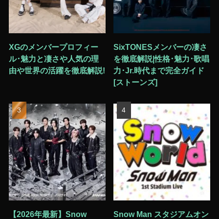
XGのメンバープロフィー
SixTONESメンバーの凄さ
ル･魅力と凄さや人気の理
を徹底解説|性格･魅力･歌唱
由や世界の活躍を徹底解説!
力･Jr.時代まで完全ガイド
[ストーンズ]
【2026年最新】Snow
Snow Man スタジアムオン