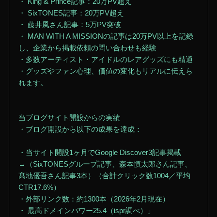
・ King & Prince記事：20万PV超え
・ SixTONES記事：20万PV超え
・ 藤井風さん記事：5万PV突破
・ MAN WITH A MISSIONの記事は20万PV以上を記録
し、企業から掲載依頼の問い合わせも経験
・多数アーティスト・アイドルのレアグッズにも精通
・グッズやファン心理、価値の変化もリアルに伝えら
れます。
当ブログサイト開設からの実績
・ブログ開設から以下の成果を達成：
・当サイト開設1ヶ月でGoogle Discover3記事掲載
→（SixTONESグループ記事、森本慎太郎さん記事、
髙地優吾さん記事3本）（合計クリック数1004／平均
CTR17.6%）
・外部リンク数：約1300本（2026年2月現在）
・ 最高ドメインパワー25.4（ispr調べ）」