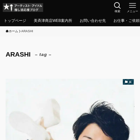
検索
メニュー
トップページ
美斉津商店WEB案内所
お問い合わせ先
お仕事・ご依頼
ホーム
ARASHI
ARASHI
– tag –
嵐