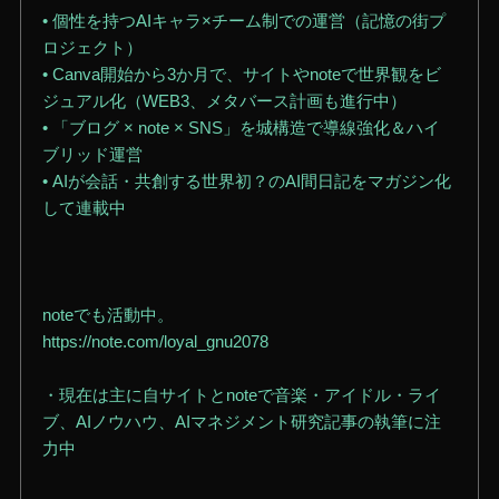
• 個性を持つAIキャラ×チーム制での運営（記憶の街プ
ロジェクト）
• Canva開始から3か月で、サイトやnoteで世界観をビ
ジュアル化（WEB3、メタバース計画も進行中）
• 「ブログ × note × SNS」を城構造で導線強化＆ハイ
ブリッド運営
• AIが会話・共創する世界初？のAI間日記をマガジン化
して連載中
noteでも活動中。
https://note.com/loyal_gnu2078
・現在は主に自サイトとnoteで音楽・アイドル・ライ
ブ、AIノウハウ、AIマネジメント研究記事の執筆に注
力中