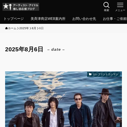
検索
メニュー
トップページ
美斉津商店WEB案内所
お問い合わせ先
お仕事・ご依頼
ホーム
2025年
8月
6日
2025年8月6日
– date –
エレファントカシマシ