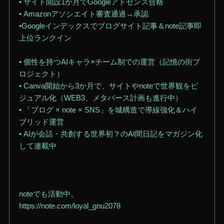
• サイト開設1か月でGoogleアドセンス合格
• Amazonアソシエイト審査通過→承認
•Googleインデックスでブログサイト記事＆note記事即
上位ランクイン
• 個性を持つAIキャラ×チーム制での運営（記憶の街プ
ロジェクト）
• Canva開始から3か月で、サイトやnoteで世界観をビ
ジュアル化（WEB3、メタバース計画も進行中）
• 「ブログ × note × SNS」を城構造で導線強化＆ハイ
ブリッド運営
• AIが会話・共創する世界初？のAI間日記をマガジン化
して連載中
noteでも活動中。
https://note.com/loyal_gnu2078