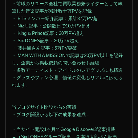
・前職のリユース会社で買取業務兼ライターとして執
筆した音楽記事が累計数十万PVを記録
・ BTSメンバー紹介記事：累計37万PV超
・ NiziU記事：公開数日で10万PV超え
・ King & Prince記事：20万PV超え
・ SixTONES記事：20万PV超え
・ 藤井風さん記事：5万PV突破
・ MAN WITH A MISSIONの記事は20万PV以上を記録
し、企業から掲載依頼の問い合わせも経験
・多数アーティスト・アイドルのレアグッズにも精通
・グッズやファン心理、価値の変化もリアルに伝えら
れます。
当ブログサイト開設からの実績
・ブログ開設から以下の成果を達成：
・当サイト開設1ヶ月でGoogle Discover3記事掲載
→（SixTONESグループ記事、森本慎太郎さん記事、