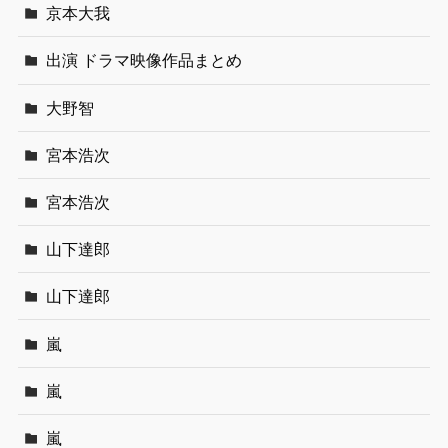
京本大我
出演 ドラマ映像作品まとめ
大野智
宮本浩次
宮本浩次
山下達郎
山下達郎
嵐
嵐
嵐