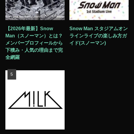
【2026年最新】Snow
Snow Man スタジアムオン
Man（スノーマン）とは？
ラインライブの楽しみ方ガ
メンバープロフィールから
イド(スノーマン)
下積み・人気の理由まで完
全網羅