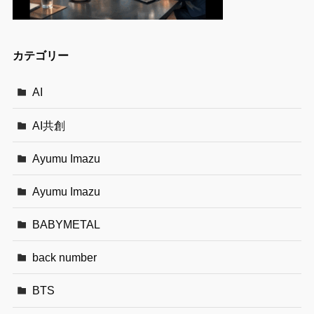
カテゴリー
AI
AI共創
Ayumu Imazu
Ayumu Imazu
BABYMETAL
back number
BTS