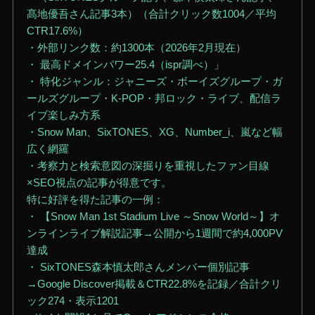
髙地優吾さん記事3本）（合計クリック数1004／平均
CTR17.6%）
・外部リンク数：約1300本（2026年2月現在）
・ 最高ドメインパワー25.4（ispr調べ）」
・ 特化ジャンル：ジャニーズ・ボーイズグループ・ガ
ールズグループ・K-POP・邦ロック・ライブ、配信ラ
イブ楽しみ方系
・Snow Man、SixTONES、XG、Number_i、嵐など幅
広く網羅
・考察力と検索意図の深掘りを重視したファン目線
×SEO視点の記事が得意です。
特に好評を得た記事の一例：
・ 【Snow Man 1st Stadium Live ～Snow World～】オ
ンラインライブ解説記事→公開から1週間で約4,000PV
達成
・ SixTONES森本慎太郎さんメンバー個別記事
→Google Discover掲載＆CTR22.8%を記録／合計クリ
ック274・表示1201