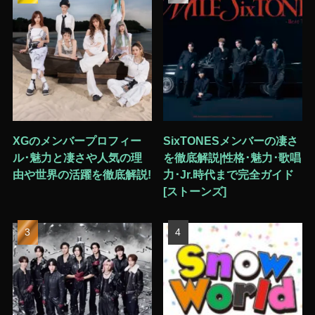
XGのメンバープロフィー
SixTONESメンバーの凄さ
ル･魅力と凄さや人気の理
を徹底解説|性格･魅力･歌唱
由や世界の活躍を徹底解説!
力･Jr.時代まで完全ガイド
[ストーンズ]