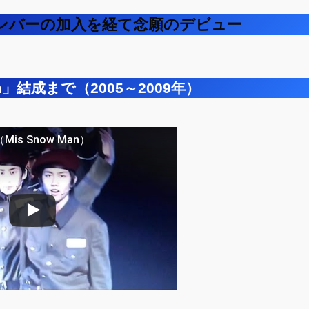
メンバーの加入を経て念願のデビュー
n」結成まで（2005～2009年）
Mis Snow Man）
 で視聴