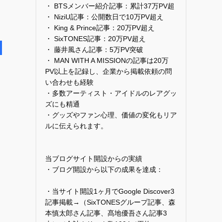
・ BTSメンバー紹介記事：累計37万PV超
・ NiziU記事：公開数日で10万PV超え
・ King & Prince記事：20万PV超え
・ SixTONES記事：20万PV超え
・ 藤井風さん記事：5万PV突破
・ MAN WITH A MISSIONの記事は20万
PV以上を記録し、企業から掲載依頼の問
い合わせも経験
・多数アーティスト・アイドルのレアグッ
ズにも精通
・グッズやファン心理、価値の変化もリア
ルに伝えられます。
当ブログサイト開設からの実績
・ブログ開設から以下の成果を達成：
・当サイト開設1ヶ月でGoogle Discover3
記事掲載→（SixTONESグループ記事、森
本慎太郎さん記事、髙地優吾さん記事3