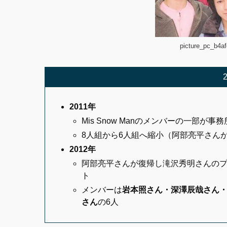
picture_pc_b4a
2011年
Mis Snow Manのメンバーの一部が事
8人組から6人組へ縮小（阿部亮平さん
2012年
阿部亮平さんが復帰し滝沢秀明さんのプロ
ト
メンバーは
岩本照さん・深澤辰哉
さん
さん
の6人