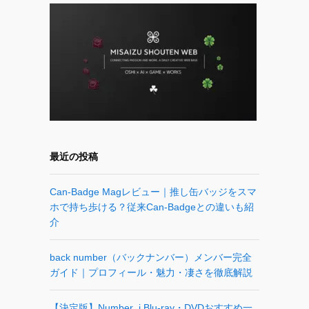
最近の投稿
Can-Badge Magレビュー｜推し缶バッジをスマ
ホで持ち歩ける？従来Can-Badgeとの違いも紹
介
back number（バックナンバー）メンバー完全
ガイド｜プロフィール・魅力・凄さを徹底解説
【決定版】Number_i Blu-ray・DVDおすすめ一