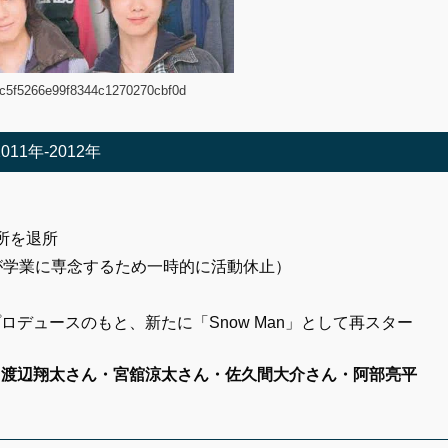
fc5f5266e99f8344c1270270cbf0d
2011年-2012年
務所を退所
が学業に専念するため一時的に活動休止）
デュースのもと、新たに「Snow Man」として再スター
・渡辺翔太
さん
・宮舘涼太
さん
・佐久間大介
さん
・阿部亮平