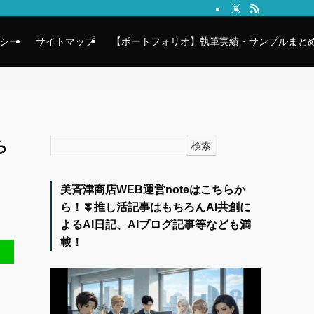
シー
サイトマップ
【ポートフォリオ】執筆実績・サンプルまとめ
ら
検索
美斉津商店WEB運営noteはこちらか
ら！⏬️推し活記事はもちろんAI共創に
よるAI日記、AIブログ記事等なども満
載！