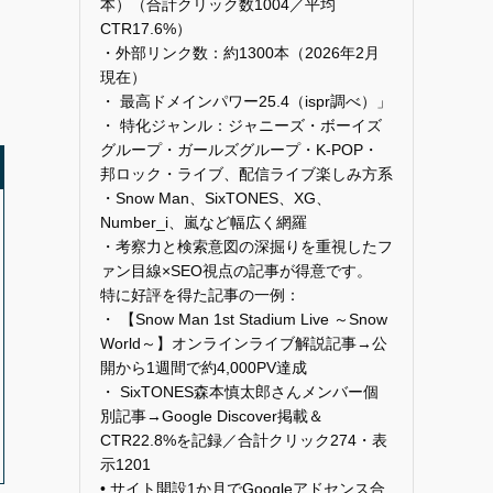
本）（合計クリック数1004／平均
CTR17.6%）
・外部リンク数：約1300本（2026年2月
現在）
・ 最高ドメインパワー25.4（ispr調べ）」
・ 特化ジャンル：ジャニーズ・ボーイズ
グループ・ガールズグループ・K-POP・
邦ロック・ライブ、配信ライブ楽しみ方系
・Snow Man、SixTONES、XG、
Number_i、嵐など幅広く網羅
・考察力と検索意図の深掘りを重視したフ
ァン目線×SEO視点の記事が得意です。
特に好評を得た記事の一例：
・ 【Snow Man 1st Stadium Live ～Snow
World～】オンラインライブ解説記事→公
開から1週間で約4,000PV達成
・ SixTONES森本慎太郎さんメンバー個
別記事→Google Discover掲載＆
CTR22.8%を記録／合計クリック274・表
示1201
• サイト開設1か月でGoogleアドセンス合