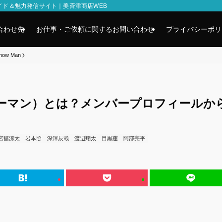
イド＆魅力発信サイト｜美斉津商店WEB
合わせ先
お仕事・ご依頼に関するお問い合わせ
プライバシーポリ
now Man
（スノーマン）とは？メンバープロフィールか
宮舘涼太
岩本照
深澤辰哉
渡辺翔太
目黒蓮
阿部亮平