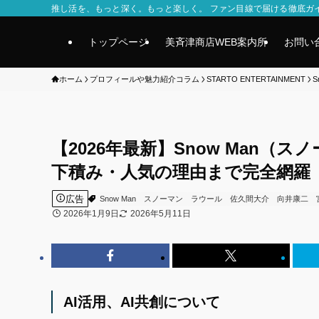
推し活を、もっと深く。もっと楽しく。 ファン目線で届ける徹底ガ
トップページ
美斉津商店WEB案内所
お問い
ホーム
プロフィールや魅力紹介コラム
STARTO ENTERTAINMENT
S
【2026年最新】Snow Man
下積み・人気の理由まで完全網羅
広告
Snow Man
スノーマン
ラウール
佐久間大介
向井康二
2026年1月9日
2026年5月11日
AI活用、AI共創について