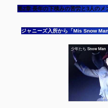
第2章 長年の下積みの苦労と3人の
ジャニーズ入所から「Mis Snow Ma
少年たち Snow Man（
この動画を YouTube