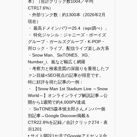
本）（合計クリック数1004／平均
CTR17.6%）
・外部リンク数：約1300本（2026年2月
現在）
・ 最高ドメインパワー25.4（ispr調べ）」
・ 特化ジャンル：ジャニーズ・ボーイズ
グループ・ガールズグループ・K-POP・
邦ロック・ライブ、配信ライブ楽しみ方系
・Snow Man、SixTONES、XG、
Number_i、嵐など幅広く網羅
・考察力と検索意図の深掘りを重視したフ
ァン目線×SEO視点の記事が得意です。
特に好評を得た記事の一例：
・ 【Snow Man 1st Stadium Live ～Snow
World～】オンラインライブ解説記事→公
開から1週間で約4,000PV達成
・ SixTONES森本慎太郎さんメンバー個
別記事→Google Discover掲載＆
CTR22.8%を記録／合計クリック274・表
示1201
• サイト開設1か月でGoogleアドセンス合