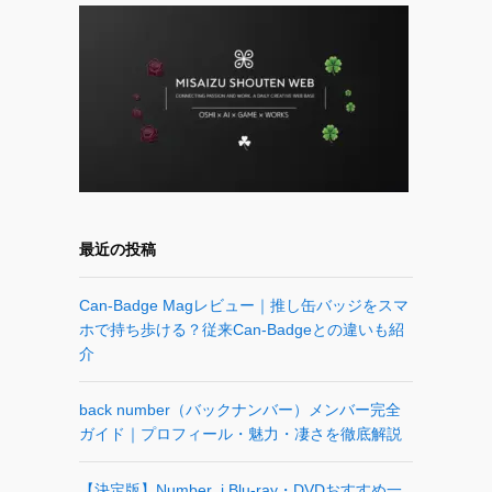
最近の投稿
Can-Badge Magレビュー｜推し缶バッジをスマ
ホで持ち歩ける？従来Can-Badgeとの違いも紹
介
back number（バックナンバー）メンバー完全
ガイド｜プロフィール・魅力・凄さを徹底解説
【決定版】Number_i Blu-ray・DVDおすすめ一