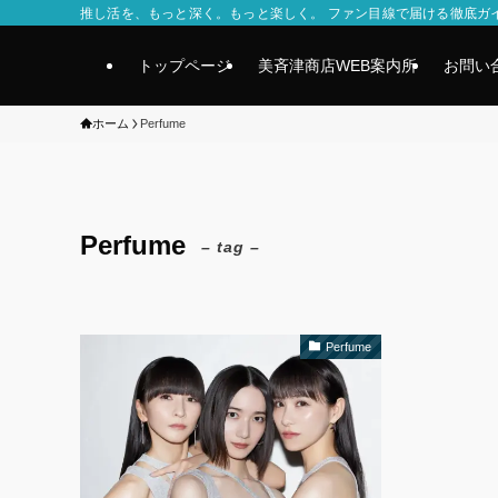
推し活を、もっと深く。もっと楽しく。 ファン目線で届ける徹底ガ
トップページ
美斉津商店WEB案内所
お問い
ホーム
Perfume
Perfume
– tag –
Perfume