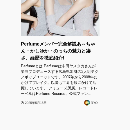
Perfumeメンバー完全解説あ～ちゃ
ん・かしゆか・のっちの魅力と凄
さ、経歴を徹底紹介!
Perfumeとは Perfumeは中田ヤスタカさんが
楽曲プロデュースする広島県出身の3人組テク
ノポップユニットです。2007年から2008年に
かけてブレイク。以降も世界を股にかけて活
躍しています。 アミューズ所属。レコードレ
ーベルはPerfume Records。公式ファン...
2025年5月13日
RYO