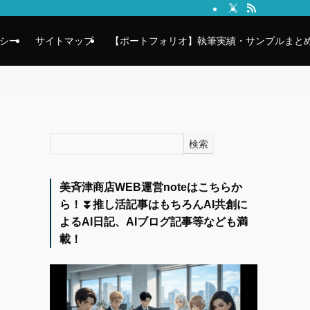
シー
サイトマップ
【ポートフォリオ】執筆実績・サンプルまとめ
検索
美斉津商店WEB運営noteはこちらか
ら！⏬️推し活記事はもちろんAI共創に
よるAI日記、AIブログ記事等なども満
載！