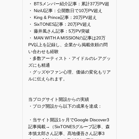
・ BTSメンバー紹介記事：累計37万PV超
・ NiziU記事：公開数日で10万PV超え
・ King & Prince記事：20万PV超え
・ SixTONES記事：20万PV超え
・ 藤井風さん記事：5万PV突破
・ MAN WITH A MISSIONの記事は20万
PV以上を記録し、企業から掲載依頼の問
い合わせも経験
・多数アーティスト・アイドルのレアグッ
ズにも精通
・グッズやファン心理、価値の変化もリア
ルに伝えられます。
当ブログサイト開設からの実績
・ブログ開設から以下の成果を達成：
・当サイト開設1ヶ月でGoogle Discover3
記事掲載→（SixTONESグループ記事、森
本慎太郎さん記事、髙地優吾さん記事3