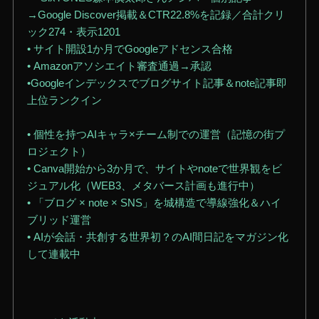
→Google Discover掲載＆CTR22.8%を記録／合計クリ
ック274・表示1201
• サイト開設1か月でGoogleアドセンス合格
• Amazonアソシエイト審査通過→承認
•Googleインデックスでブログサイト記事＆note記事即
上位ランクイン
• 個性を持つAIキャラ×チーム制での運営（記憶の街プ
ロジェクト）
• Canva開始から3か月で、サイトやnoteで世界観をビ
ジュアル化（WEB3、メタバース計画も進行中）
• 「ブログ × note × SNS」を城構造で導線強化＆ハイ
ブリッド運営
• AIが会話・共創する世界初？のAI間日記をマガジン化
して連載中