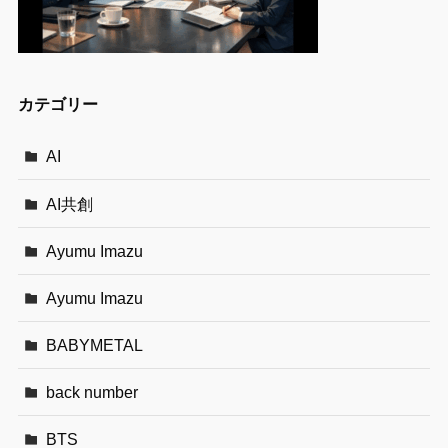
カテゴリー
AI
AI共創
Ayumu Imazu
Ayumu Imazu
BABYMETAL
back number
BTS