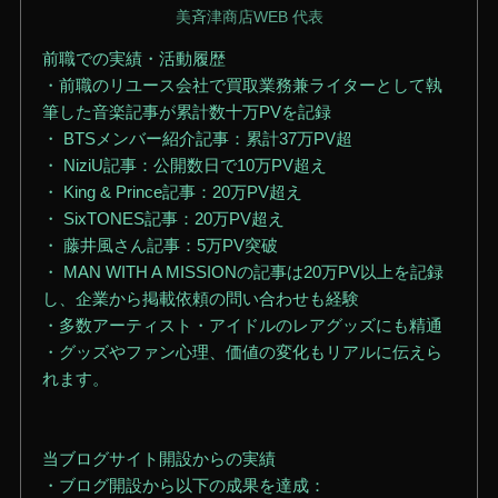
美斉津商店WEB 代表
前職での実績・活動履歴
・前職のリユース会社で買取業務兼ライターとして執
筆した音楽記事が累計数十万PVを記録
・ BTSメンバー紹介記事：累計37万PV超
・ NiziU記事：公開数日で10万PV超え
・ King & Prince記事：20万PV超え
・ SixTONES記事：20万PV超え
・ 藤井風さん記事：5万PV突破
・ MAN WITH A MISSIONの記事は20万PV以上を記録
し、企業から掲載依頼の問い合わせも経験
・多数アーティスト・アイドルのレアグッズにも精通
・グッズやファン心理、価値の変化もリアルに伝えら
れます。
当ブログサイト開設からの実績
・ブログ開設から以下の成果を達成：