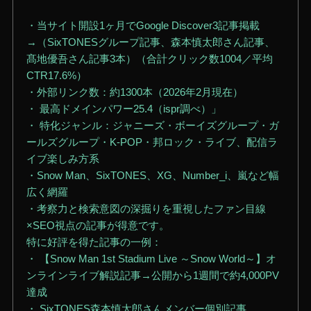
・当サイト開設1ヶ月でGoogle Discover3記事掲載
→（SixTONESグループ記事、森本慎太郎さん記事、
髙地優吾さん記事3本）（合計クリック数1004／平均
CTR17.6%）
・外部リンク数：約1300本（2026年2月現在）
・ 最高ドメインパワー25.4（ispr調べ）」
・ 特化ジャンル：ジャニーズ・ボーイズグループ・ガ
ールズグループ・K-POP・邦ロック・ライブ、配信ラ
イブ楽しみ方系
・Snow Man、SixTONES、XG、Number_i、嵐など幅
広く網羅
・考察力と検索意図の深掘りを重視したファン目線
×SEO視点の記事が得意です。
特に好評を得た記事の一例：
・ 【Snow Man 1st Stadium Live ～Snow World～】オ
ンラインライブ解説記事→公開から1週間で約4,000PV
達成
・ SixTONES森本慎太郎さんメンバー個別記事