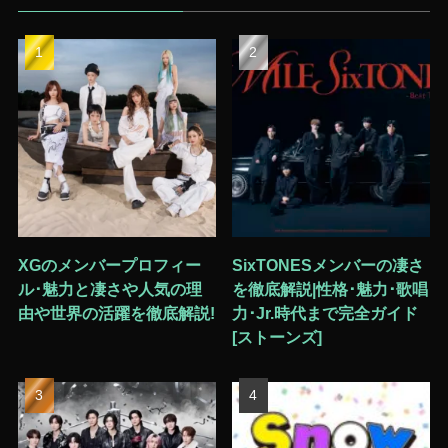
XGのメンバープロフィー
SixTONESメンバーの凄さ
ル･魅力と凄さや人気の理
を徹底解説|性格･魅力･歌唱
由や世界の活躍を徹底解説!
力･Jr.時代まで完全ガイド
[ストーンズ]