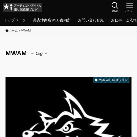
検索
メニュー
トップページ
美斉津商店WEB案内所
お問い合わせ先
お仕事・ご依頼
ホーム
MWAM
MWAM
– tag –
MAN WITH A MISSION