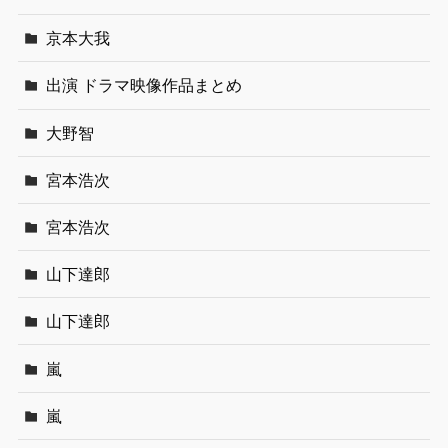
京本大我
出演 ドラマ映像作品まとめ
大野智
宮本浩次
宮本浩次
山下達郎
山下達郎
嵐
嵐