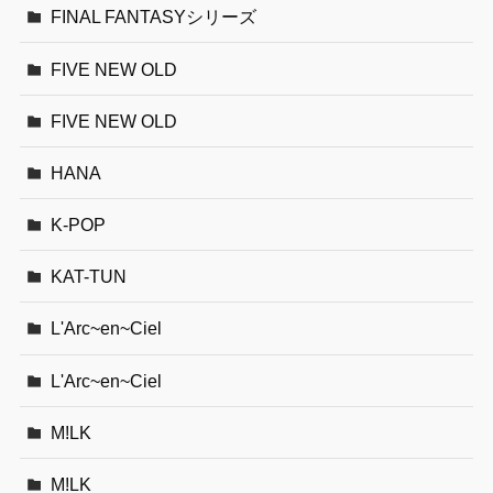
FINAL FANTASYシリーズ
FIVE NEW OLD
FIVE NEW OLD
HANA
K-POP
KAT-TUN
L'Arc~en~Ciel
L'Arc~en~Ciel
M!LK
M!LK