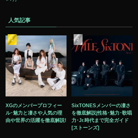
人気記事
XGのメンバープロフィー
SixTONESメンバーの凄さ
ル･魅力と凄さや人気の理
を徹底解説|性格･魅力･歌唱
由や世界の活躍を徹底解説!
力･Jr.時代まで完全ガイド
[ストーンズ]