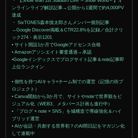
・ 【Snow Man 1st Stadium Live ～Snow World～】オ
ンラインライブ解説記事→公開から1週間で約4,000PV
達成
・ SixTONES森本慎太郎さんメンバー個別記事
→Google Discover掲載＆CTR22.8%を記録／合計クリ
ック274・表示1201
• サイト開設1か月でGoogleアドセンス合格
• Amazonアソシエイト審査通過→承認
•Googleインデックスでブログサイト記事＆note記事即
上位ランクイン
• 個性を持つAIキャラ×チーム制での運営（記憶の街プ
ロジェクト）
• Canva開始から3か月で、サイトやnoteで世界観をビ
ジュアル化（WEB3、メタバース計画も進行中）
• 「ブログ × note × SNS」を城構造で導線強化＆ハイ
ブリッド運営
• AIが会話・共創する世界初？のAI間日記をマガジン化
して連載中