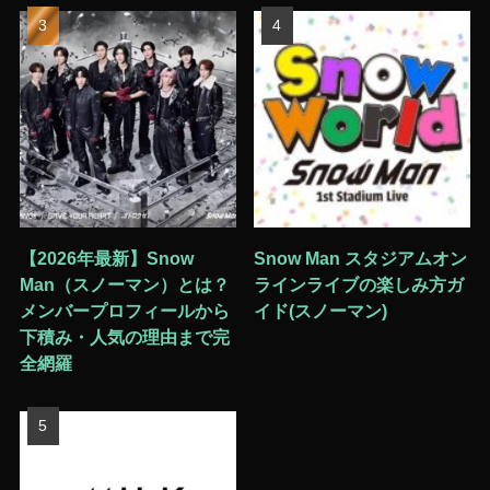
【2026年最新】Snow
Snow Man スタジアムオン
Man（スノーマン）とは？
ラインライブの楽しみ方ガ
メンバープロフィールから
イド(スノーマン)
下積み・人気の理由まで完
全網羅