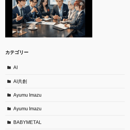
カテゴリー
AI
AI共創
Ayumu Imazu
Ayumu Imazu
BABYMETAL