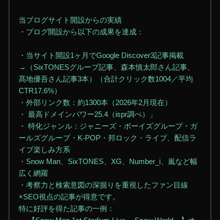
当ブログサイト開設からの実績
・ブログ開設から以下の成果を達成：
・当サイト開設1ヶ月でGoogle Discover3記事掲載
→（SixTONESグループ記事、森本慎太郎さん記事、
髙地優吾さん記事3本）（合計クリック数1004／平均
CTR17.6%）
・外部リンク数：約1300本（2026年2月現在）
・ 最高ドメインパワー25.4（ispr調べ）」
・ 特化ジャンル：ジャニーズ・ボーイズグループ・ガ
ールズグループ・K-POP・邦ロック・ライブ、配信ラ
イブ楽しみ方系
・Snow Man、SixTONES、XG、Number_i、嵐など幅
広く網羅
・考察力と検索意図の深掘りを重視したファン目線
×SEO視点の記事が得意です。
特に好評を得た記事の一例：