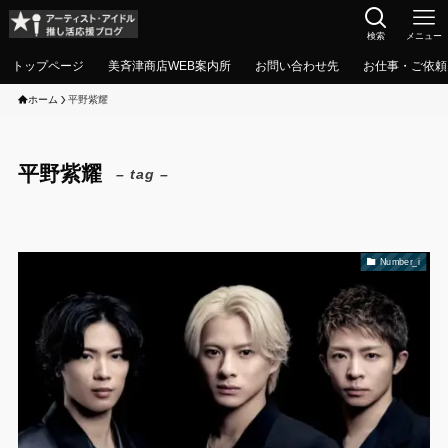
検索
メニュー
トップページ
美斉津商店WEB案内所
お問い合わせ先
お仕事・ご依頼
ホーム
平野紫耀
平野紫耀
– tag –
Number_i