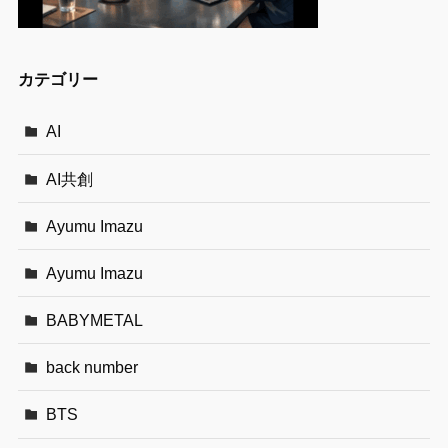
カテゴリー
AI
AI共創
Ayumu Imazu
Ayumu Imazu
BABYMETAL
back number
BTS