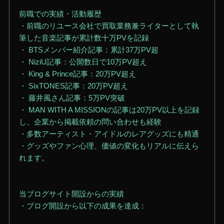
前職での実績・活動履歴
・前職のリユース会社で買取業務兼ライターとして執
筆した音楽記事が累計数十万PVを記録
・ BTSメンバー紹介記事：累計37万PV超
・ NiziU記事：公開数日で10万PV超え
・ King & Prince記事：20万PV超え
・ SixTONES記事：20万PV超え
・ 藤井風さん記事：5万PV突破
・ MAN WITH A MISSIONの記事は20万PV以上を記録
し、企業から掲載依頼の問い合わせも経験
・多数アーティスト・アイドルのレアグッズにも精通
・グッズやファン心理、価値の変化もリアルに伝えら
れます。
当ブログサイト開設からの実績
・ブログ開設から以下の成果を達成：