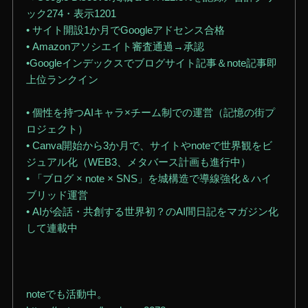
ック274・表示1201
• サイト開設1か月でGoogleアドセンス合格
• Amazonアソシエイト審査通過→承認
•Googleインデックスでブログサイト記事＆note記事即
上位ランクイン
• 個性を持つAIキャラ×チーム制での運営（記憶の街プ
ロジェクト）
• Canva開始から3か月で、サイトやnoteで世界観をビ
ジュアル化（WEB3、メタバース計画も進行中）
• 「ブログ × note × SNS」を城構造で導線強化＆ハイ
ブリッド運営
• AIが会話・共創する世界初？のAI間日記をマガジン化
して連載中
noteでも活動中。