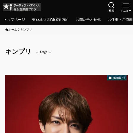
検索
メニュー
トップページ
美斉津商店WEB案内所
お問い合わせ先
お仕事・ご依頼
ホーム
キンプリ
キンプリ
– tag –
Number_i