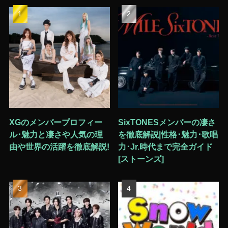
XGのメンバープロフィー
SixTONESメンバーの凄さ
ル･魅力と凄さや人気の理
を徹底解説|性格･魅力･歌唱
由や世界の活躍を徹底解説!
力･Jr.時代まで完全ガイド
[ストーンズ]