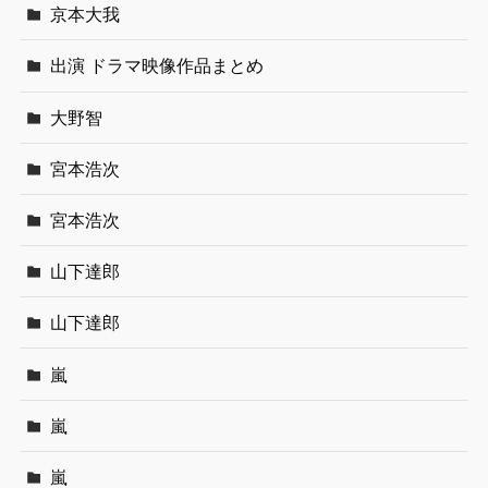
京本大我
出演 ドラマ映像作品まとめ
大野智
宮本浩次
宮本浩次
山下達郎
山下達郎
嵐
嵐
嵐