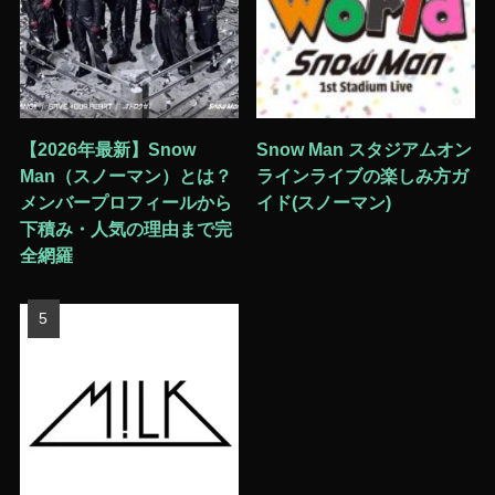
【2026年最新】Snow
Snow Man スタジアムオン
Man（スノーマン）とは？
ラインライブの楽しみ方ガ
メンバープロフィールから
イド(スノーマン)
下積み・人気の理由まで完
全網羅