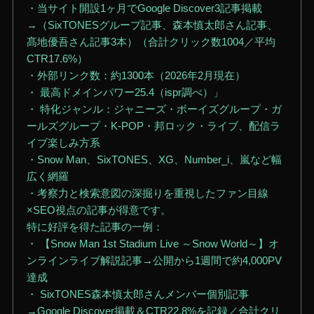
・当サイト開設1ヶ月でGoogle Discover3記事掲載
→（SixTONESグループ記事、森本慎太郎さん記事、
髙地優吾さん記事3本）（合計クリック数1004／平均
CTR17.6%）
・外部リンク数：約1300本（2026年2月現在）
・ 最高ドメインパワー25.4（ispr調べ）」
・ 特化ジャンル：ジャニーズ・ボーイズグループ・ガ
ールズグループ・K-POP・邦ロック・ライブ、配信ラ
イブ楽しみ方系
・Snow Man、SixTONES、XG、Number_i、嵐など幅
広く網羅
・考察力と検索意図の深掘りを重視したファン目線
×SEO視点の記事が得意です。
特に好評を得た記事の一例：
・ 【Snow Man 1st Stadium Live ～Snow World～】オ
ンラインライブ解説記事→公開から1週間で約4,000PV
達成
・ SixTONES森本慎太郎さんメンバー個別記事
→Google Discover掲載＆CTR22.8%を記録／合計クリ