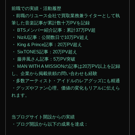
前職での実績・活動履歴
・前職のリユース会社で買取業務兼ライターとして執
筆した音楽記事が累計数十万PVを記録
・ BTSメンバー紹介記事：累計37万PV超
・ NiziU記事：公開数日で10万PV超え
・ King & Prince記事：20万PV超え
・ SixTONES記事：20万PV超え
・ 藤井風さん記事：5万PV突破
・ MAN WITH A MISSIONの記事は20万PV以上を記録
し、企業から掲載依頼の問い合わせも経験
・多数アーティスト・アイドルのレアグッズにも精通
・グッズやファン心理、価値の変化もリアルに伝えら
れます。
当ブログサイト開設からの実績
・ブログ開設から以下の成果を達成：