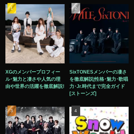
XGのメンバープロフィー
SixTONESメンバーの凄さ
ル･魅力と凄さや人気の理
を徹底解説|性格･魅力･歌唱
由や世界の活躍を徹底解説!
力･Jr.時代まで完全ガイド
[ストーンズ]