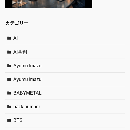
カテゴリー
AI
AI共創
Ayumu Imazu
Ayumu Imazu
BABYMETAL
back number
BTS