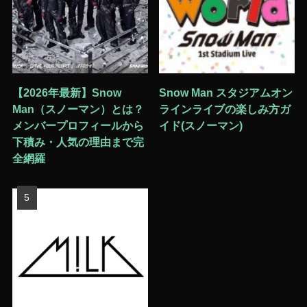
【2026年最新】Snow
Snow Man スタジアムオン
Man（スノーマン）とは？
ラインライブの楽しみ方ガ
メンバープロフィールから
イド(スノーマン)
下積み・人気の理由まで完
全網羅