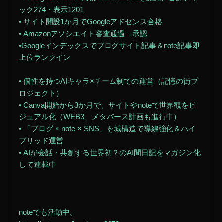
ック274・表示1201
• サイト開設1か月でGoogleアドセンス合格
• Amazonアソシエイト審査通過→承認
•Googleインデックスでブログサイト記事＆note記事即
上位ランクイン
• 個性を持つAIキャラ×チーム制での運営（記憶の街プ
ロジェクト）
• Canva開始から3か月で、サイトやnoteで世界観をビ
ジュアル化（WEB3、メタバース計画も進行中）
• 「ブログ × note × SNS」を城構造で導線強化＆ハイ
ブリッド運営
• AIが会話・共創する世界初？のAI間日記をマガジン化
して連載中
noteでも活動中。