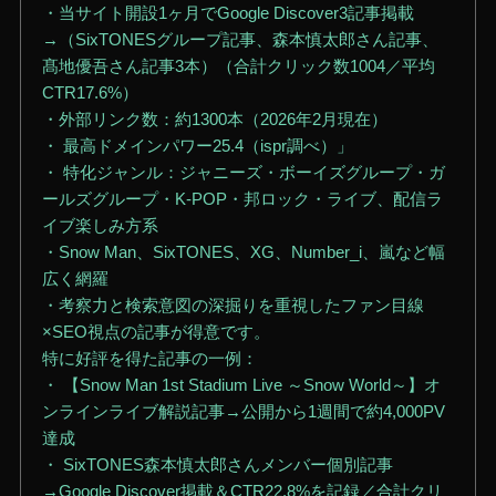
・当サイト開設1ヶ月でGoogle Discover3記事掲載
→（SixTONESグループ記事、森本慎太郎さん記事、
髙地優吾さん記事3本）（合計クリック数1004／平均
CTR17.6%）
・外部リンク数：約1300本（2026年2月現在）
・ 最高ドメインパワー25.4（ispr調べ）」
・ 特化ジャンル：ジャニーズ・ボーイズグループ・ガ
ールズグループ・K-POP・邦ロック・ライブ、配信ラ
イブ楽しみ方系
・Snow Man、SixTONES、XG、Number_i、嵐など幅
広く網羅
・考察力と検索意図の深掘りを重視したファン目線
×SEO視点の記事が得意です。
特に好評を得た記事の一例：
・ 【Snow Man 1st Stadium Live ～Snow World～】オ
ンラインライブ解説記事→公開から1週間で約4,000PV
達成
・ SixTONES森本慎太郎さんメンバー個別記事
→Google Discover掲載＆CTR22.8%を記録／合計クリ