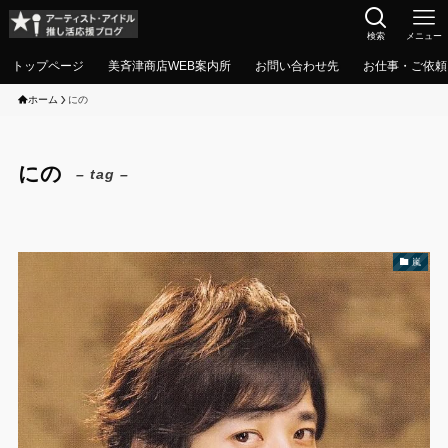
検索
メニュー
トップページ
美斉津商店WEB案内所
お問い合わせ先
お仕事・ご依頼
ホーム
にの
にの
– tag –
嵐