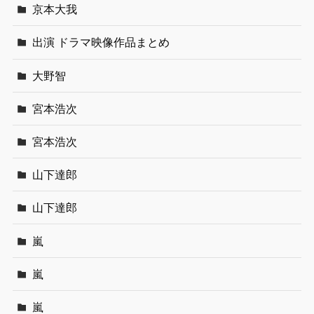
京本大我
出演 ドラマ映像作品まとめ
大野智
宮本浩次
宮本浩次
山下達郎
山下達郎
嵐
嵐
嵐