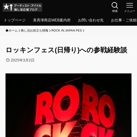
検索
メニュー
トップページ
美斉津商店WEB案内所
お問い合わせ先
お仕事・ご依頼
ホーム
推し活お役立ち情報
ROCK IN JAPAN FES
ロッキンフェス(日帰り)への参戦経験談
2025年3月2日