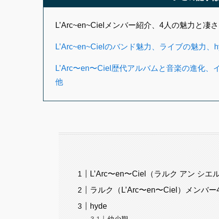
L’Arc~en~Cielメンバー紹介、4人の魅力と凄さ（
L’Arc~en~Cielのバンド魅力、ライブの
L’Arc〜en〜Ciel歴代アルバムと音楽の
他
L’Arc〜en〜Ciel（ラルク アン
ラルク（L’Arc〜en〜Ciel）メン
hyde