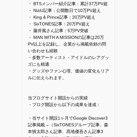
・ BTSメンバー紹介記事：累計37万PV超
・ NiziU記事：公開数日で10万PV超え
・ King & Prince記事：20万PV超え
・ SixTONES記事：20万PV超え
・ 藤井風さん記事：5万PV突破
・ MAN WITH A MISSIONの記事は20万
PV以上を記録し、企業から掲載依頼の問
い合わせも経験
・多数アーティスト・アイドルのレアグッ
ズにも精通
・グッズやファン心理、価値の変化もリア
ルに伝えられます。
当ブログサイト開設からの実績
・ブログ開設から以下の成果を達成：
・当サイト開設1ヶ月でGoogle Discover3
記事掲載→（SixTONESグループ記事、森
本慎太郎さん記事、髙地優吾さん記事3