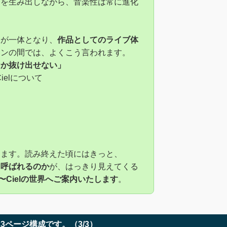
曲を生み出しながら、音楽性は常に進化
像が一体となり、
作品としてのライブ体
ァンの間では、よくこう言われます。
なか抜け出せない」
ielについて
さ
ります。読み終えた頃にはきっと、
と呼ばれるのか
が、はっきり見えてくる
en〜Cielの世界へご案内いたします
。
は3ページ構成です。（3/3）