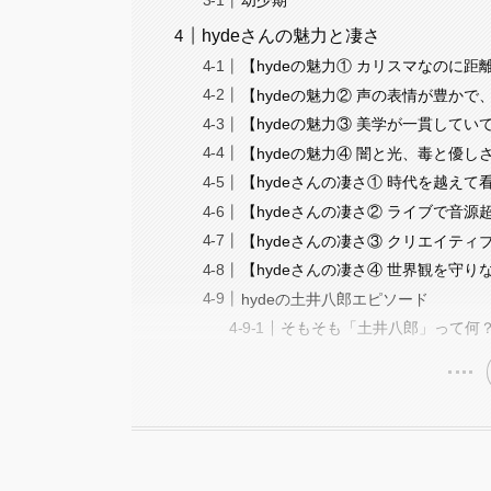
幼少期
hydeさんの魅力と凄さ
【hydeの魅力① カリスマなのに
【hydeの魅力② 声の表情が豊か
【hydeの魅力③ 美学が一貫して
【hydeの魅力④ 闇と光、毒と優
【hydeさんの凄さ① 時代を越え
【hydeさんの凄さ② ライブで音
【hydeさんの凄さ③ クリエイテ
【hydeさんの凄さ④ 世界観を守
hydeの土井八郎エピソード
そもそも「土井八郎」って何