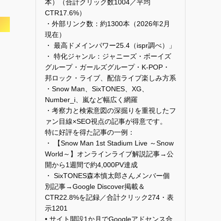
本）（合計クリック数1004／平均
CTR17.6%）
・外部リンク数：約1300本（2026年2月
現在）
・ 最高ドメインパワー25.4（ispr調べ）」
・ 特化ジャンル：ジャニーズ・ボーイズ
グループ・ガールズグループ・K-POP・
邦ロック・ライブ、配信ライブ楽しみ方系
・Snow Man、SixTONES、XG、
Number_i、嵐など幅広く網羅
・考察力と検索意図の深掘りを重視したフ
ァン目線×SEO視点の記事が得意です。
特に好評を得た記事の一例：
・ 【Snow Man 1st Stadium Live ～Snow
World～】オンラインライブ解説記事→公
開から1週間で約4,000PV達成
・ SixTONES森本慎太郎さんメンバー個
別記事→Google Discover掲載＆
CTR22.8%を記録／合計クリック274・表
示1201
• サイト開設1か月でGoogleアドセンス合