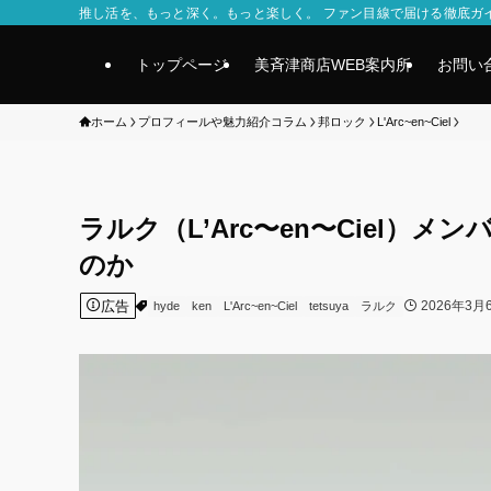
推し活を、もっと深く。もっと楽しく。 ファン目線で届ける徹底ガ
トップページ
美斉津商店WEB案内所
お問い
ホーム
プロフィールや魅力紹介コラム
邦ロック
L'Arc~en~Ciel
ラルク（L’Arc〜en〜Ciel
のか
広告
2026年3月
hyde
ken
L'Arc~en~Ciel
tetsuya
ラルク