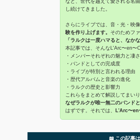
など、世代を越えて愛される名
し続けてきました。
さらにライブでは、音・光・映
験を作り上げます。
そのためフ
「ラルクは一度ハマると、なか
本記事では、そんなL’Arc〜en〜C
・メンバーそれぞれの魅力と凄
・バンドとしての完成度
・ライブが特別と言われる理由
・歴代アルバムと音楽の進化
・ラルクの歴史と影響力
これらをまとめて解説してまい
なぜラルクが唯一無二のバンド
はずです。それでは、
L’Arc〜
📖 この記事