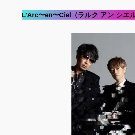
L’Arc〜en〜Ciel（ラルク アン