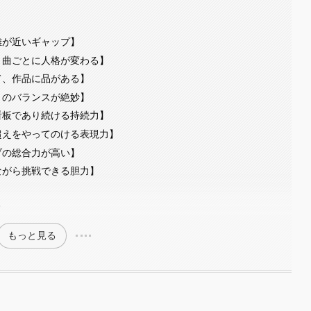
距離が近いギャップ】
で、曲ごとに人格が変わる】
いて、作品に品がある】
しさのバランスが絶妙】
て看板であり続ける持続力】
源超えをやってのける表現力】
ィブの総合力が高い】
りながら挑戦できる胆力】
？
もっと見る