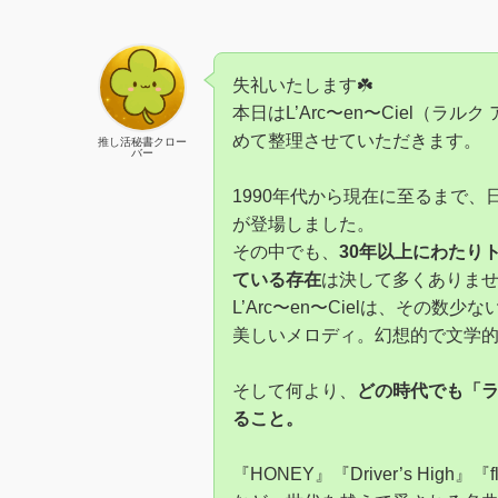
失礼いたします☘️
本日はL’Arc〜en〜Ciel（ラ
めて整理させていただきます。
推し活秘書クロー
バー
1990年代から現在に至るまで
が登場しました。
その中でも、
30年以上にわたり
ている存在
は決して多くありま
L’Arc〜en〜Cielは、その
美しいメロディ。幻想的で文学
そして何より、
どの時代でも「
ること。
『HONEY』『Driver’s High』