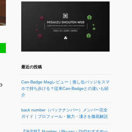
最近の投稿
Can-Badge Magレビュー｜推し缶バッジをスマ
わ
ホで持ち歩ける？従来Can-Badgeとの違いも紹
介
back number（バックナンバー）メンバー完全
ガイド｜プロフィール・魅力・凄さを徹底解説
【決定版】Number_i Blu-ray・DVDおすすめ一