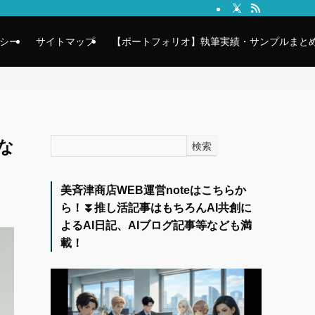
シー
サイトマップ
【ポートフォリオ】執筆実績・サンプルまとめ
な
検索
美斉津商店WEB運営noteはこちらか
ら！⏬️推し活記事はもちろんAI共創に
よるAI日記、AIブログ記事等なども満
載！