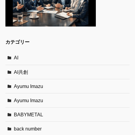
カテゴリー
AI
AI共創
Ayumu Imazu
Ayumu Imazu
BABYMETAL
back number