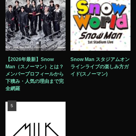
【2026年最新】Snow
Snow Man スタジアムオン
Man（スノーマン）とは？
ラインライブの楽しみ方ガ
メンバープロフィールから
イド(スノーマン)
下積み・人気の理由まで完
全網羅