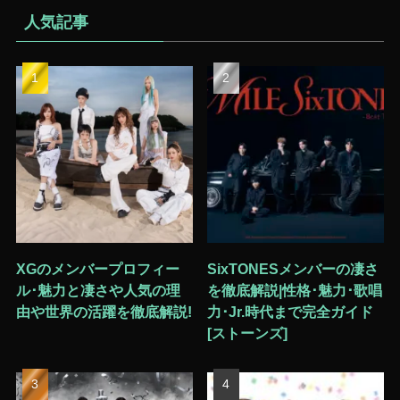
人気記事
XGのメンバープロフィー
SixTONESメンバーの凄さ
ル･魅力と凄さや人気の理
を徹底解説|性格･魅力･歌唱
由や世界の活躍を徹底解説!
力･Jr.時代まで完全ガイド
[ストーンズ]