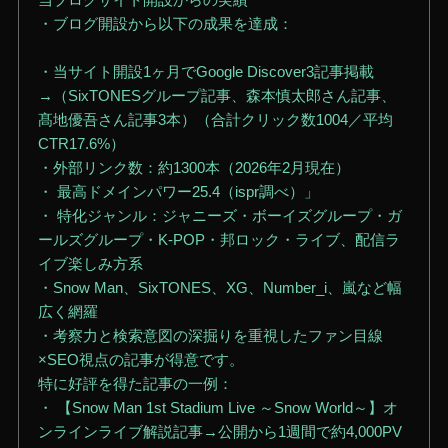
・ブログ開設から以下の成果を達成：
・当サイト開設1ヶ月でGoogle Discover3記事掲載
→（SixTONESグループ記事、森本慎太郎さん記事、
髙地優吾さん記事3本）（合計クリック数1004／平均
CTR17.6%）
・外部リンク数：約1300本（2026年2月現在）
・ 最高ドメインパワー25.4（ispr調べ）」
・ 特化ジャンル：ジャニーズ・ボーイズグループ・ガ
ールズグループ・K-POP・邦ロック・ライブ、配信ラ
イブ楽しみ方系
・Snow Man、SixTONES、XG、Number_i、嵐など幅
広く網羅
・考察力と検索意図の深掘りを重視したファン目線
×SEO視点の記事が得意です。
特に好評を得た記事の一例：
・ 【Snow Man 1st Stadium Live ～Snow World～】オ
ンラインライブ解説記事→公開から1週間で約4,000PV