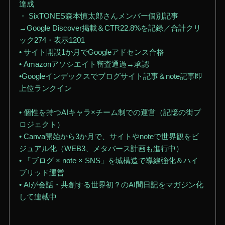
達成
・ SixTONES森本慎太郎さんメンバー個別記事
→Google Discover掲載＆CTR22.8%を記録／合計クリ
ック274・表示1201
• サイト開設1か月でGoogleアドセンス合格
• Amazonアソシエイト審査通過→承認
•Googleインデックスでブログサイト記事＆note記事即
上位ランクイン
• 個性を持つAIキャラ×チーム制での運営（記憶の街プ
ロジェクト）
• Canva開始から3か月で、サイトやnoteで世界観をビ
ジュアル化（WEB3、メタバース計画も進行中）
• 「ブログ × note × SNS」を城構造で導線強化＆ハイ
ブリッド運営
• AIが会話・共創する世界初？のAI間日記をマガジン化
して連載中