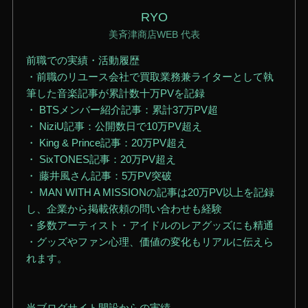
RYO
美斉津商店WEB 代表
前職での実績・活動履歴
・前職のリユース会社で買取業務兼ライターとして執
筆した音楽記事が累計数十万PVを記録
・ BTSメンバー紹介記事：累計37万PV超
・ NiziU記事：公開数日で10万PV超え
・ King & Prince記事：20万PV超え
・ SixTONES記事：20万PV超え
・ 藤井風さん記事：5万PV突破
・ MAN WITH A MISSIONの記事は20万PV以上を記録
し、企業から掲載依頼の問い合わせも経験
・多数アーティスト・アイドルのレアグッズにも精通
・グッズやファン心理、価値の変化もリアルに伝えら
れます。
当ブログサイト開設からの実績