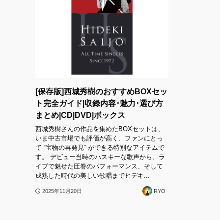
[保存版]西城秀樹のおすすめBOXセッ
ト完全ガイド|収録内容･魅力･選び方
まとめ|CD|DVD|ボックス
西城秀樹さんの作品を集めたBOXセットは、
いま中古市場でも評価が高く、ファンにとっ
て “宝物の再発見” ができる特別なアイテムで
す。 デビュー当時のハスキーな歌声から、ラ
イブで魅せた圧巻のパフォーマンス、そして
成熟した時代の美しい歌唱までヒデキ...
2025年11月20日
RYO