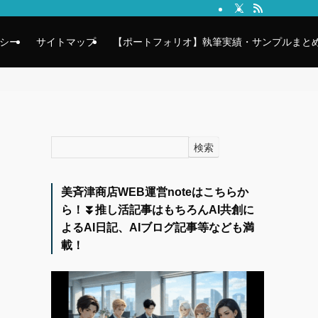
シー
サイトマップ
【ポートフォリオ】執筆実績・サンプルまとめ
検索
美斉津商店WEB運営noteはこちらか
ら！⏬️推し活記事はもちろんAI共創に
よるAI日記、AIブログ記事等なども満
載！