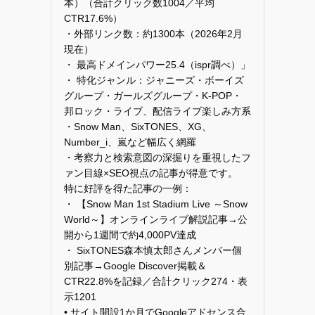
本）（合計クリック数1004／平均
CTR17.6%）
・外部リンク数：約1300本（2026年2月
現在）
・ 最高ドメインパワー25.4（ispr調べ）」
・ 特化ジャンル：ジャニーズ・ボーイズ
グループ・ガールズグループ・K-POP・
邦ロック・ライブ、配信ライブ楽しみ方系
・Snow Man、SixTONES、XG、
Number_i、嵐など幅広く網羅
・考察力と検索意図の深掘りを重視したフ
ァン目線×SEO視点の記事が得意です。
特に好評を得た記事の一例：
・ 【Snow Man 1st Stadium Live ～Snow
World～】オンラインライブ解説記事→公
開から1週間で約4,000PV達成
・ SixTONES森本慎太郎さんメンバー個
別記事→Google Discover掲載＆
CTR22.8%を記録／合計クリック274・表
示1201
• サイト開設1か月でGoogleアドセンス合