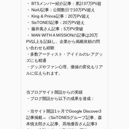
・ BTSメンバー紹介記事：累計37万PV超
・ NiziU記事：公開数日で10万PV超え
・ King & Prince記事：20万PV超え
・ SixTONES記事：20万PV超え
・ 藤井風さん記事：5万PV突破
・ MAN WITH A MISSIONの記事は20万
PV以上を記録し、企業から掲載依頼の問
い合わせも経験
・多数アーティスト・アイドルのレアグッ
ズにも精通
・グッズやファン心理、価値の変化もリア
ルに伝えられます。
当ブログサイト開設からの実績
・ブログ開設から以下の成果を達成：
・当サイト開設1ヶ月でGoogle Discover3
記事掲載→（SixTONESグループ記事、森
本慎太郎さん記事、髙地優吾さん記事3