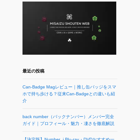
最近の投稿
Can-Badge Magレビュー｜推し缶バッジをスマ
ホで持ち歩ける？従来Can-Badgeとの違いも紹
介
back number（バックナンバー）メンバー完全
ガイド｜プロフィール・魅力・凄さを徹底解説
【決定版】Number_i Blu-ray・DVDおすすめ一