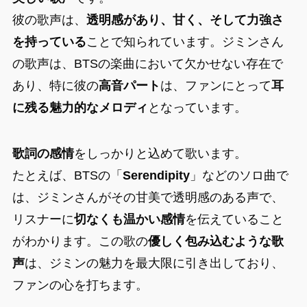
彼の歌声は、
透明感があり、甘く、そして力強さ
を持っている
ことで知られています。ジミンさん
の歌声は、BTSの楽曲において欠かせない存在で
あり、特に彼の
高音パート
は、ファンにとって
耳
に残る魅力的なメロディ
となっています。
歌詞の感情
をしっかりと込めて歌います。
たとえば、BTSの「
Serendipity
」などのソロ曲で
は、ジミンさんがその甘美で透明感のある声で、
リスナーに
切なくも温かい感情
を伝えていること
がわかります。この歌の
優しく包み込むような歌
声
は、ジミンの魅力を最大限に引き出しており、
ファンの心を打ちます。