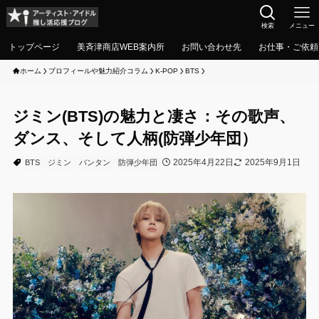
検索
メニュー
トップページ
美斉津商店WEB案内所
お問い合わせ先
お仕事・ご依頼
ホーム
プロフィールや魅力紹介コラム
K-POP
BTS
ジミン(BTS)の魅力と凄さ：その歌声、
ダンス、そして人柄(防弾少年団）
2025年4月22日
2025年9月1日
BTS
ジミン
バンタン
防弾少年団