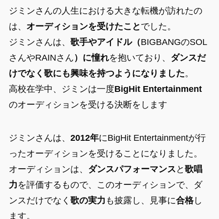
ジミンさんの人生における大きな転機が訪れたの
は、
オーディションを受けたこと
でした。
ジミンさんは、
歌手やアイドル（
BIGBANGのSOL
さんやRAINさん
）に憧れ
を抱いており、
ダンスだ
けでなく歌にも興味を持つようになりました
。
高校在学中、ジミンは一度
BigHit Entertainment
のオーディションを受ける決断をします
ジミンさんは、
2012年
にBigHit Entertainmentが行
ったオーディションを受けることになりました。
オーディションは、
ダンスパフォーマンス
と
歌唱
力
を評価するもので、このオーディションで、ダ
ンスだけでなく
歌の実力
も披露し、見事に
合格
し
ます。