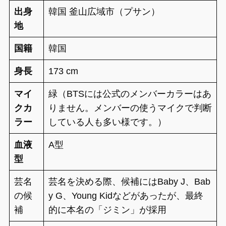
出身
韓国 釜山広域市（プサン）
地
国籍
韓国
身長
173 cm
マイ
緑（BTSには公式のメンバーカラーはあ
クカ
りません。メンバーの使うマイクで判断
ラー
している人も多い様です。）
血液
A型
型
芸名
芸名を決める際、候補にはBaby J、Bab
の候
y G、Young Kidなどがあったが、最終
補
的に本名の「ジミン」が採用