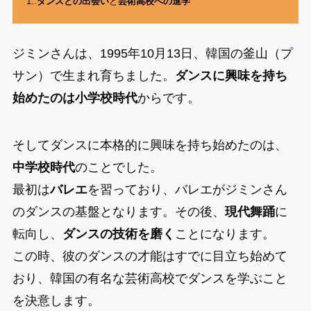
1..
ダンスとの出会い
と
芸術高校への進学
ジミンさんは、1995年10月13日、韓国の釜山（プ
サン）で生まれ育ちました。
ダンスに興味を持ち
始めたのは小学校時代
からです。
そしてダンスに本格的に興味を持ち始めたのは、
中学校時代
のことでした。
最初は
バレエ
を習っており、バレエがジミンさん
のダンスの基盤となります。その後、
現代舞踊
に
転向し、
ダンスの技術を磨く
ことになります。
この時、彼のダンスの才能はすでに目立ち始めて
おり、韓国の有名な芸術高校でダンスを学ぶこと
を決意します。