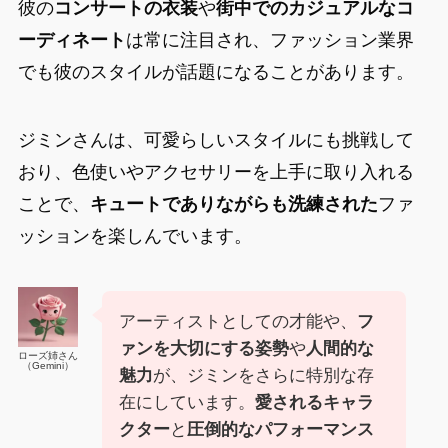
彼の
コンサートの衣装
や
街中でのカジュアルなコ
ーディネート
は常に注目され、ファッション業界
でも彼のスタイルが話題になることがあります。
ジミンさんは、可愛らしいスタイルにも挑戦して
おり、色使いやアクセサリーを上手に取り入れる
ことで、
キュートでありながらも洗練された
ファ
ッションを楽しんでいます。
アーティストとしての才能や、
フ
ァンを大切にする姿勢
や
人間的な
ローズ姉さん
（Gemini）
魅力
が、ジミンをさらに特別な存
在にしています。
愛されるキャラ
クター
と
圧倒的なパフォーマンス