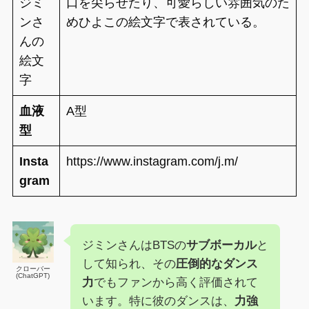
ジミ
口を尖らせたり、可愛らしい雰囲気のた
ンさ
めひよこの絵文字で表されている。
んの
絵文
字
血液
A型
型
Insta
https://www.instagram.com/j.m/
gram
ジミンさんはBTSの
サブボーカル
と
して知られ、その
圧倒的なダンス
クローバー
(ChatGPT)
力
でもファンから高く評価されて
います。特に彼のダンスは、
力強